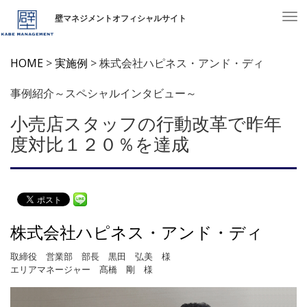
To
壁マネジメントオフィシャルサイト
nav
Skip
HOME
>
実施例
>
株式会社ハピネス・アンド・ディ
to
content
事例紹介～スペシャルインタビュー～
小売店スタッフの行動改革で昨年
度対比１２０％を達成
株式会社ハピネス・アンド・ディ
取締役 営業部 部長 黒田 弘美 様
エリアマネージャー 髙橋 剛 様